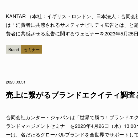
KANTAR （本社：イギリス・ロンドン、日本法人：合同
は「消費者に共感されるサスティナビリティ広告とは」と
費者に共感させる広告に関するウェビナーを2023年5月25日（
す。当ウェビナーでは、世界に多数の拠点を持つカンター
Brand
セミナー
るにあたっての広告制作...
2023.03.31
売上に繋がるブランドエクイティ調査
合同会社カンター・ジャパンは「世界で勝つ！ブランドエ
ランドマネジメントセミナーを2023年4月26日（水）13:0
ーは、名だたるグローバルブランドを全世界でサポートし