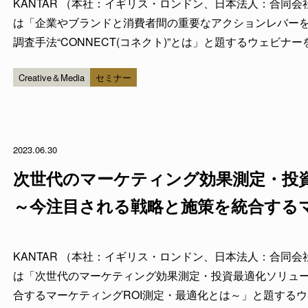
KANTAR （本社：イギリス・ロンドン、日本法人：合同
は「企業やブランドと消費者間の重要なアクションレバー
調査手法“CONNECT(コネクト)”とは」と題するウェビナーを8
します。CONNECT(コネクト)を用いることで企業は消費者
Creative＆Media
セミナー
もっ...
2023.06.30
次世代のマーケティング効果測定・投
～今注目される戦略と施策を統合するマ
最適化とは～
KANTAR （本社：イギリス・ロンドン、日本法人：合同
は「次世代のマーケティング効果測定・投資最適化ソリュ
合するマーケティングROI測定・最適化とは～」と題するウェビ