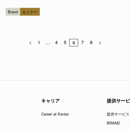
法に特化、その方法論を、日系企業の皆様向けにご案内いた
Brand
セミナー
る仕組みがわかるブラン...
<
1
…
4
5
7
8
>
6
キャリア
提供サービ
Career at Kantar
提供サービス
BRAND