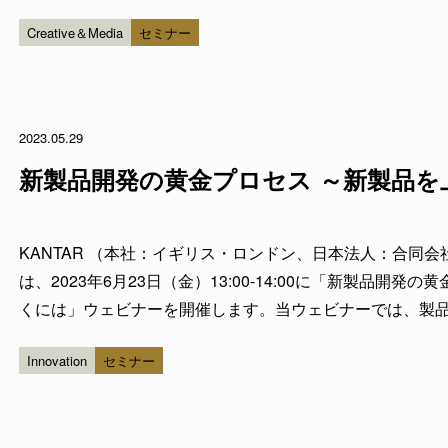
～13:45に開催いたします。当ウェビナーは、カンターグ
Creative＆Media
セミナー
を、日本の皆様に向け編...
2023.05.29
新製品開発の黄金プ
KANTAR （本社：イギリス・ロンドン、日本法人：合同
は、2023年6月23日（金）13:00-14:00に「新製品開
くには」ウェビナーを開催します。当ウェビナーでは、製
け、製品アイデアが成功する確率を上げ、貴社のブランド
Innovation
セミナー
一連のプロセスをご紹介...